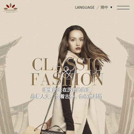
簡中
LANGUAGE
CLASSIC
&
FASHION
缓慢的走在历史的街道
品着人文、尝着古香，也依然时尚