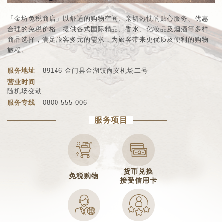
「金坊免税商店」以舒适的购物空间、亲切热忱的贴心服务、优惠
合理的免税价格，提供各式国际精品、香水、化妆品及烟酒等多样
商品选择，满足旅客多元的需求，为旅客带来更优质及便利的购物
旅程。
服务地址
89146 金门县金湖镇尚义机场二号
营业时间
随机场变动
服务专线
0800-555-006
服务项目
货币兑换
免税购物
接受信用卡