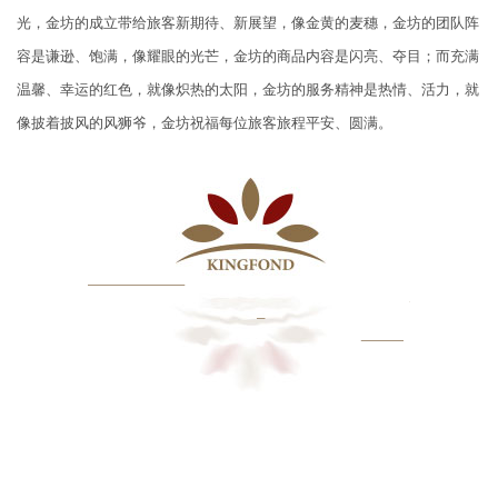
光，金坊的成立带给旅客新期待、新展望，像金黄的麦穗，金坊的团队阵
容是谦逊、饱满，像耀眼的光芒，金坊的商品内容是闪亮、夺目；而充满
温馨、幸运的红色，就像炽热的太阳，金坊的服务精神是热情、活力，就
像披着披风的风狮爷，金坊祝福每位旅客旅程平安、圆满。