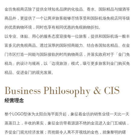
金坊免税商店除了提供全球知名品牌的化妆品、香水、国际精品与烟酒等
商品外，更提供了一个让两岸旅客能够尽情享受和国际机场免税店同等级
的优质购物环境，同时也享有相同优惠的免税购物折扣。
以专业、体贴、用心的服务态度迎接每一位旅客，提供和国际机场一般丰
富多元的免税商品。透过深厚的国际招商能力、结合各国知名精品、在金
门市区打造一间能与国际接轨的时尚购物商店，并落实政府对于「金门免
税岛」的设计与规画，以「边境旅游」模式，吸引更多旅客到金门购买免
税品、促进金门的观光发展。
Business Philosophy & CIS
经营理念
整个LOGO型体为太阳自海平面升起，象征着金坊的销售业绩一天比一天
蒸蒸日上，丰收的果实，象征金坊带着源源不绝的金流进入金门五城镇，
齐促金门观光经济发展；而抢眼令人离不开视线的金色，就像黎明的曙